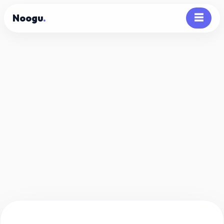
Noogu
.
☰