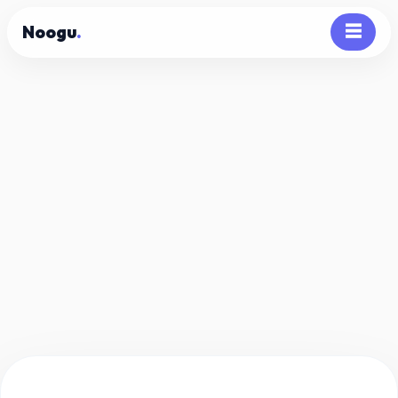
Noogu
.
☰