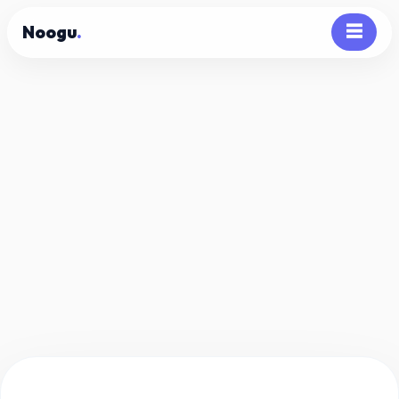
Noogu
.
☰