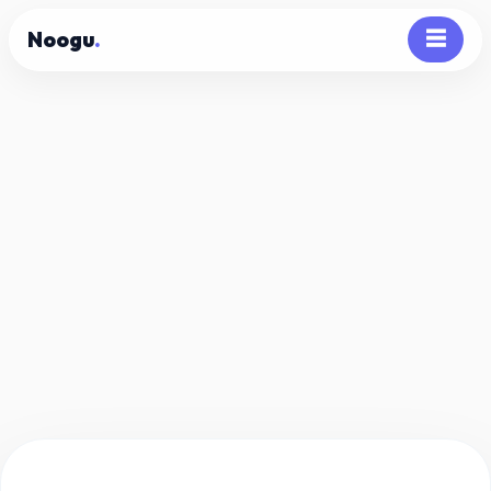
Noogu
.
☰