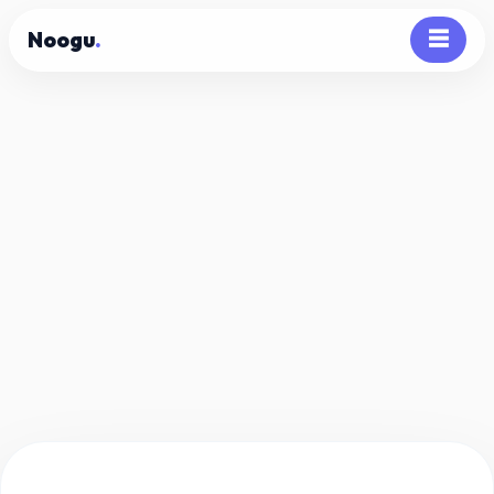
Noogu
.
☰