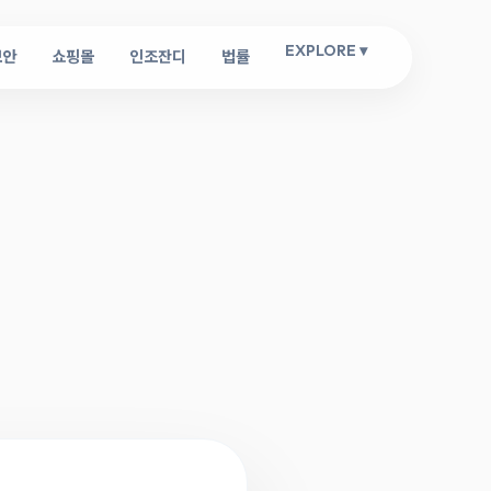
EXPLORE ▾
보안
쇼핑몰
인조잔디
법률