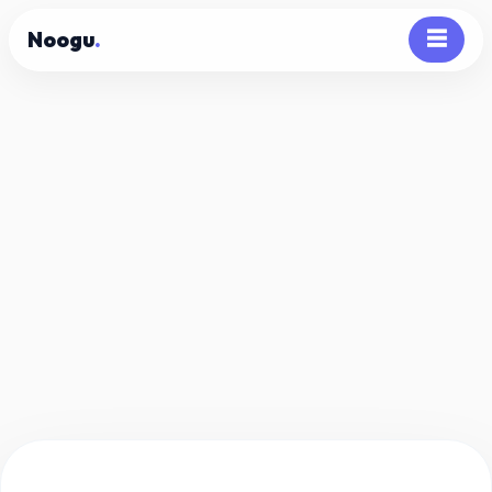
Noogu
.
☰