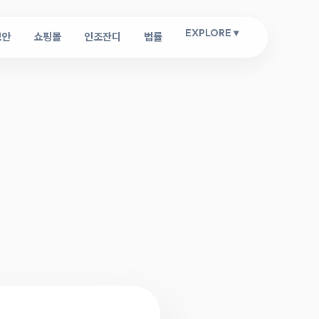
EXPLORE ▾
보안
쇼핑몰
인조잔디
법률