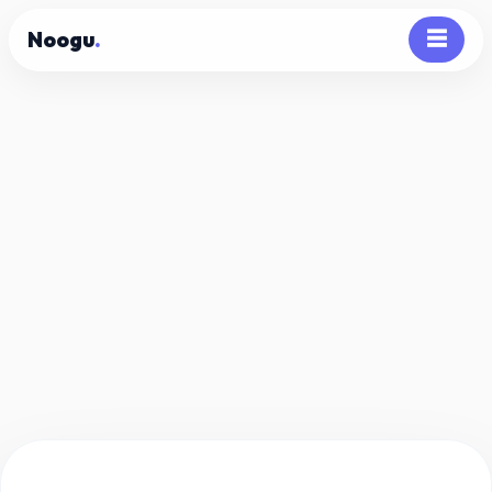
Noogu
.
☰