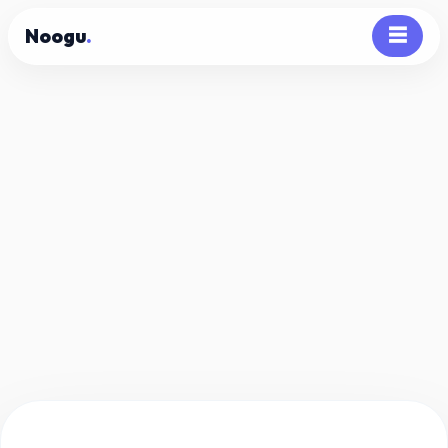
Noogu
.
☰