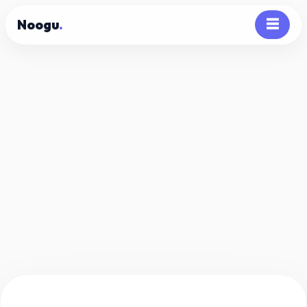
Noogu
.
☰