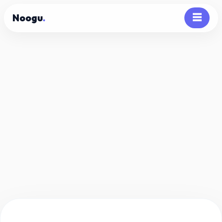
Noogu
.
☰