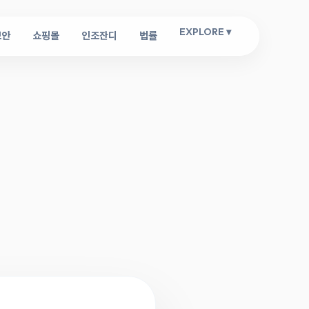
EXPLORE ▾
보안
쇼핑몰
인조잔디
법률