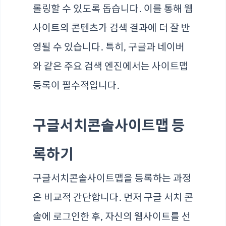
롤링할 수 있도록 돕습니다. 이를 통해 웹
사이트의 콘텐츠가 검색 결과에 더 잘 반
영될 수 있습니다. 특히, 구글과 네이버
와 같은 주요 검색 엔진에서는 사이트맵
등록이 필수적입니다.
구글서치콘솔사이트맵 등
록하기
구글서치콘솔사이트맵을 등록하는 과정
은 비교적 간단합니다. 먼저 구글 서치 콘
솔에 로그인한 후, 자신의 웹사이트를 선