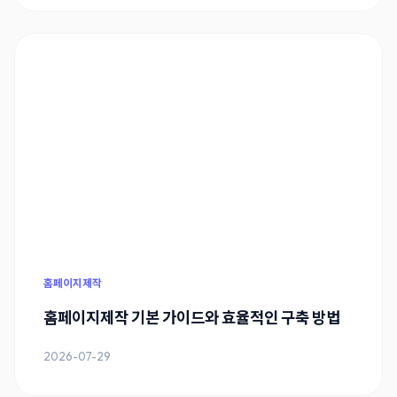
홈페이지제작
홈페이지제작 기본 가이드와 효율적인 구축 방법
2026-07-29