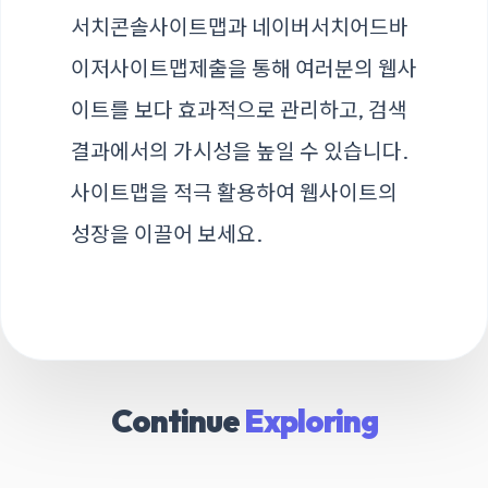
서치콘솔사이트맵과 네이버서치어드바
이저사이트맵제출을 통해 여러분의 웹사
이트를 보다 효과적으로 관리하고, 검색
결과에서의 가시성을 높일 수 있습니다.
사이트맵을 적극 활용하여 웹사이트의
성장을 이끌어 보세요.
Continue
Exploring