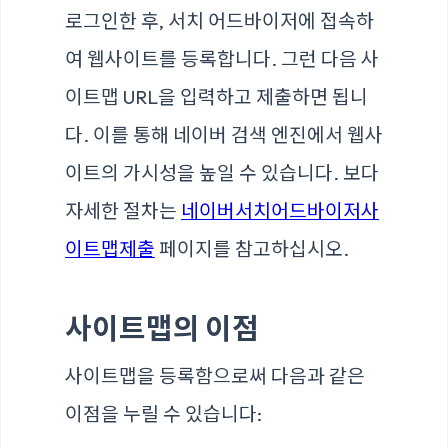
로그인한 후, 서치 어드바이저에 접속하
여 웹사이트를 등록합니다. 그런 다음 사
이트맵 URL을 입력하고 제출하면 됩니
다. 이를 통해 네이버 검색 엔진에서 웹사
이트의 가시성을 높일 수 있습니다. 보다
자세한 절차는
네이버서치어드바이저사
이트맵제출
페이지를 참고하십시오.
사이트맵의 이점
사이트맵을 등록함으로써 다음과 같은
이점을 누릴 수 있습니다: