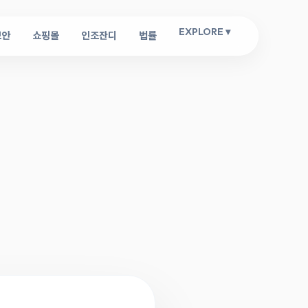
EXPLORE ▾
보안
쇼핑몰
인조잔디
법률