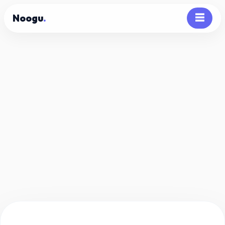
Noogu
.
☰