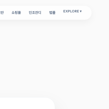
EXPLORE ▾
보안
쇼핑몰
인조잔디
법률