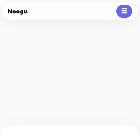
Noogu
.
☰