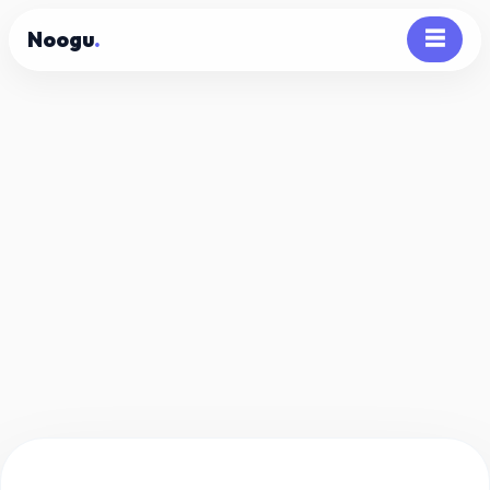
Noogu
.
☰