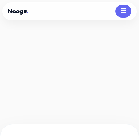
Noogu
.
☰