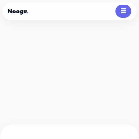
Noogu
.
☰