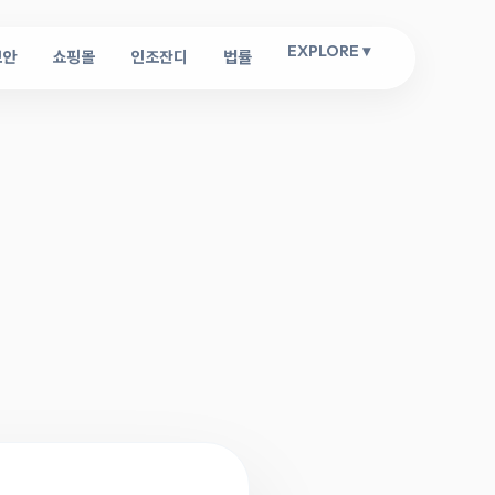
EXPLORE ▾
보안
쇼핑몰
인조잔디
법률