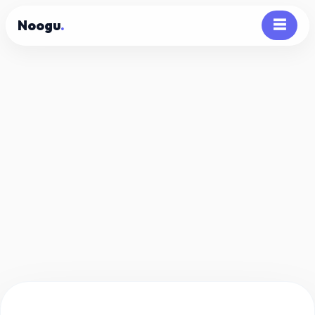
Noogu
.
☰