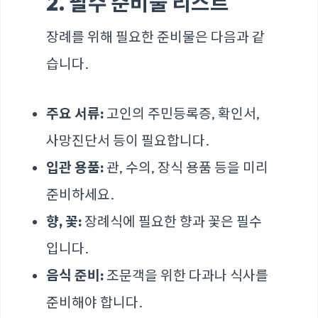
2. 필수 준비물 리스트
장례를 위해 필요한 준비물은 다음과 같
습니다.
주요 서류:
고인의 주민등록증, 확인서,
사망진단서 등이 필요합니다.
입관 용품:
관, 수의, 장식 용품 등을 미리
준비하세요.
향, 꽃:
장례식에 필요한 향과 꽃은 필수
입니다.
음식 준비:
조문객을 위한 다과나 식사를
준비해야 합니다.