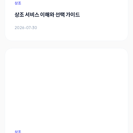
상조
상조 서비스 이해와 선택 가이드
2026-07-30
상조