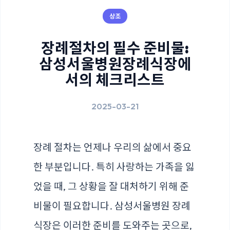
상조
장례절차의 필수 준비물:
삼성서울병원장례식장에
서의 체크리스트
2025-03-21
장례 절차는 언제나 우리의 삶에서 중요
한 부분입니다. 특히 사랑하는 가족을 잃
었을 때, 그 상황을 잘 대처하기 위해 준
비물이 필요합니다. 삼성서울병원 장례
식장은 이러한 준비를 도와주는 곳으로,