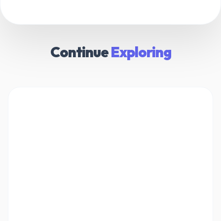
Continue
Exploring