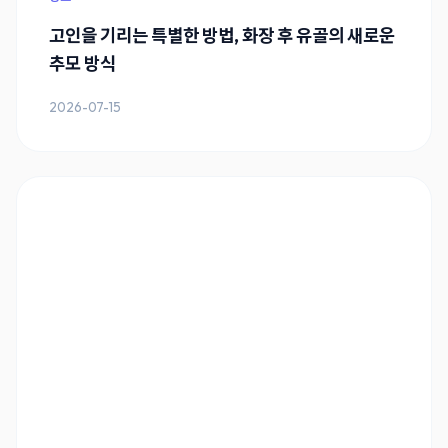
고인을 기리는 특별한 방법, 화장 후 유골의 새로운
추모 방식
2026-07-15