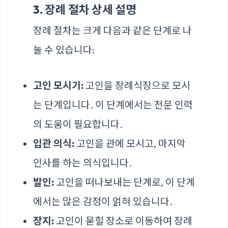
3. 장례 절차 상세 설명
장례 절차는 크게 다음과 같은 단계로 나
눌 수 있습니다:
고인 모시기:
고인을 장례식장으로 모시
는 단계입니다. 이 단계에서는 전문 인력
의 도움이 필요합니다.
입관 의식:
고인을 관에 모시고, 마지막
인사를 하는 의식입니다.
발인:
고인을 떠나보내는 단계로, 이 단계
에서는 많은 감정이 얽혀 있습니다.
장지:
고인이 묻힐 장소로 이동하여 장례