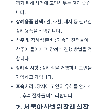
끼기 위해 사전에 고민해두는 것이 좋습
니다.
장례용품 선택 :
관, 화환, 제사 등 필요한
장례용품을 선택합니다.
상주 및 장례식 준비 :
가족과 친척들이
상주에 들어가고, 장례식 진행 방법을 정
합니다.
장례식 시행 :
장례식을 거행하며 고인을
기억하고 기립니다.
후속처리 :
장지에 고인의 유해를 안치하
고, 후속 절차를 마무리합니다.
2. 서울아산병원장례식장