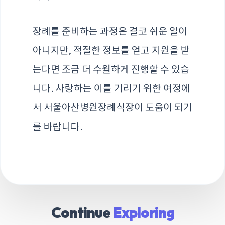
장례를 준비하는 과정은 결코 쉬운 일이
아니지만, 적절한 정보를 얻고 지원을 받
는다면 조금 더 수월하게 진행할 수 있습
니다. 사랑하는 이를 기리기 위한 여정에
서 서울아산병원장례식장이 도움이 되기
를 바랍니다.
Continue
Exploring