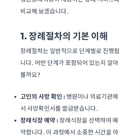
비교해 보겠습니다.
1. 장례절차의 기본 이해
장례절차는 일반적으로 단계별로 진행됩
니다. 어떤 단계가 포함되어 있는지 알아
볼까요?
고인의 사망 확인 :
병원이나 의료기관에
서 사망확인서를 발급받습니다.
장례식장 예약 :
장례식장을 선택하여 예
약합니다. 이 과정에서 소중한 시간을 아