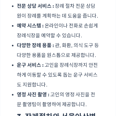
전문 상담 서비스 :
장례 절차 전문 상담
원이 장례를 계획하는 데 도움을 줍니다.
예약 시스템 :
온라인이나 전화로 손쉽게
장례식장을 예약할 수 있습니다.
다양한 장례 용품 :
관, 화환, 의식 도구 등
다양한 용품을 원스톱으로 제공합니다.
운구 서비스 :
고인을 장례식장까지 안전
하게 이동할 수 있도록 돕는 운구 서비스
도 지원합니다.
영정 사진 촬영 :
고인의 영정 사진을 전
문 촬영팀이 촬영하여 제공합니다.