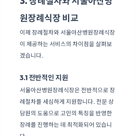
3. 장례절차와 서울아산병
원장례식장 비교
이제 장례절차와 서울아산병원장례식장
이 제공하는 서비스의 차이점을 살펴보
겠습니다.
3.1 전반적인 지원
서울아산병원장례식장은 전반적으로 장
례절차를 세심하게 지원합니다. 전문 상
담원의 도움으로 고인의 특징을 반영한
장례를 진행하는 데 최적화되어 있습니