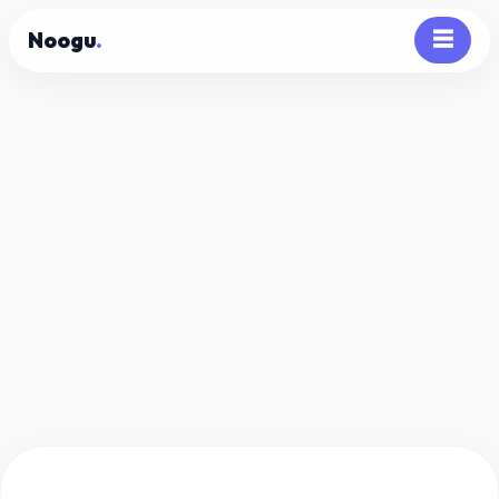
Noogu
.
☰