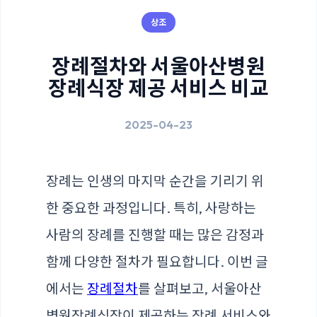
상조
장례절차와 서울아산병원
장례식장 제공 서비스 비교
2025-04-23
장례는 인생의 마지막 순간을 기리기 위
한 중요한 과정입니다. 특히, 사랑하는
사람의 장례를 진행할 때는 많은 감정과
함께 다양한 절차가 필요합니다. 이번 글
에서는
장례절차
를 살펴보고, 서울아산
병원장례식장이 제공하는 장례 서비스와