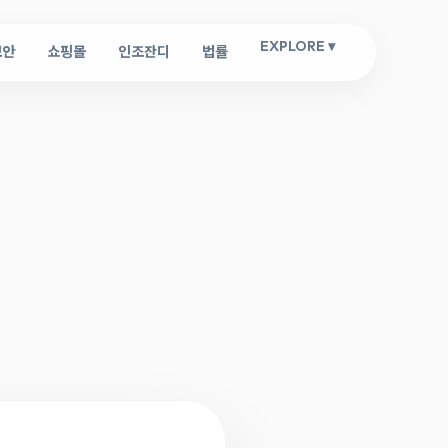
EXPLORE ▾
보안
쇼핑몰
인조잔디
법률