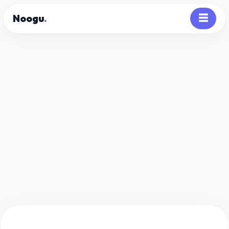
Noogu
.
☰