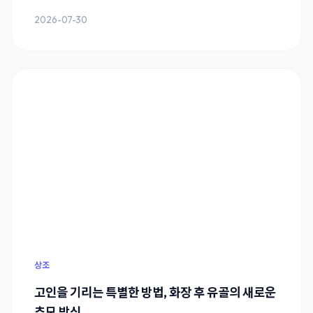
2026-07-30
상조
고인을 기리는 특별한 방법, 화장 후 유골의 새로운
추모 방식