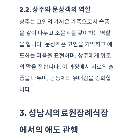
2.2. 상주와 문상객의 역할
상주는 고인의 가까운 가족으로서 슬픔
을 같이 나누고 조문객을 맞이하는 역할
을 합니다. 문상객은 고인을 기억하고 애
도하는 마음을 표현하며, 상주에게 위로
의 말을 전합니다. 이 과정에서 서로의 슬
픔을 나누며, 공동체의 유대감을 강화합
니다.
3. 성남시의료원장례식장
에서의 애도 관행