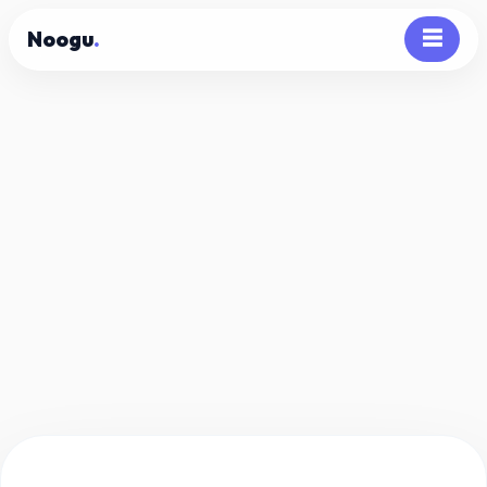
Noogu
.
☰