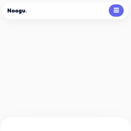
Noogu
.
☰