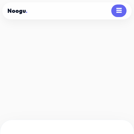
Noogu
.
☰