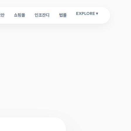
EXPLORE ▾
보안
쇼핑몰
인조잔디
법률