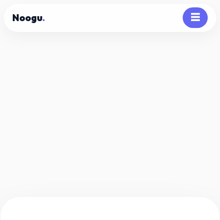
Noogu
.
☰