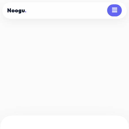
Noogu
.
☰