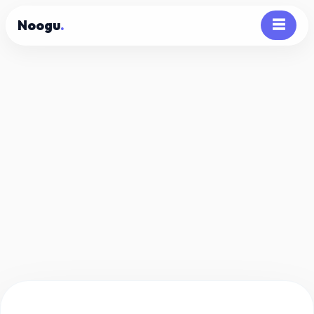
Noogu
.
☰