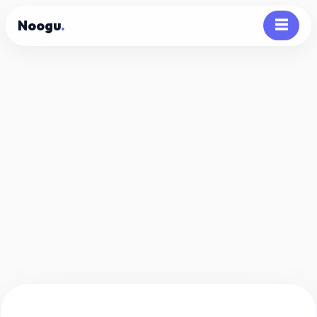
Noogu
.
☰