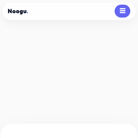
Noogu
.
☰