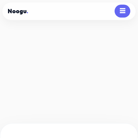
Noogu
.
☰