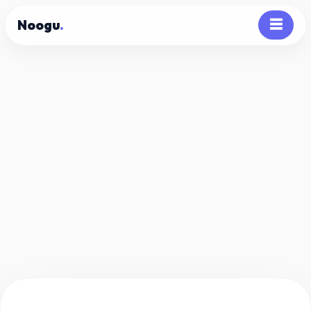
Noogu
.
☰