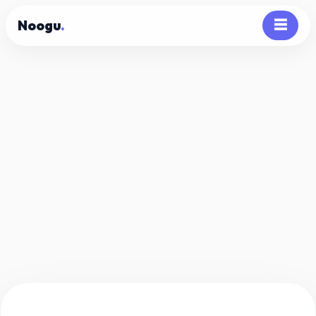
Noogu
.
☰