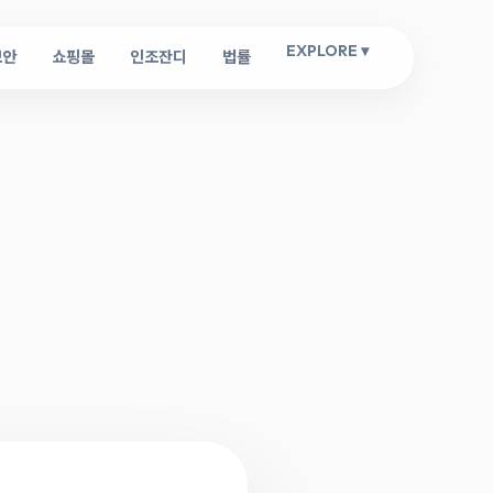
EXPLORE ▾
보안
쇼핑몰
인조잔디
법률