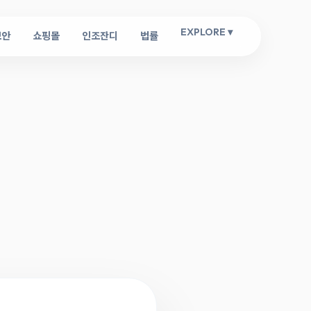
EXPLORE ▾
보안
쇼핑몰
인조잔디
법률