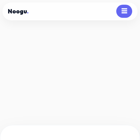
Noogu
.
☰