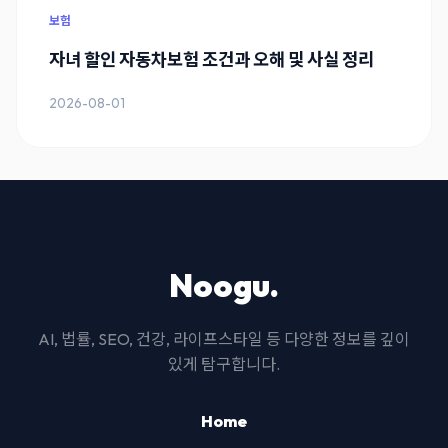
보험
자녀 할인 자동차보험 조건과 오해 및 사실 정리
2026-08-01
Noogu.
AI, 법률, SEO, 건강, 라이프스타일 등 다양한 정보를 깊이
있게 탐구합니다.
Home