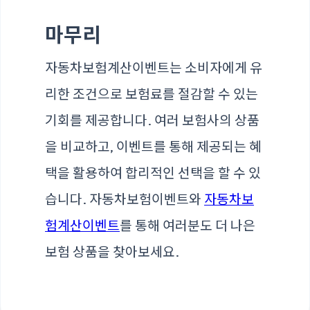
마무리
자동차보험계산이벤트는 소비자에게 유
리한 조건으로 보험료를 절감할 수 있는
기회를 제공합니다. 여러 보험사의 상품
을 비교하고, 이벤트를 통해 제공되는 혜
택을 활용하여 합리적인 선택을 할 수 있
습니다. 자동차보험이벤트와
자동차보
험계산이벤트
를 통해 여러분도 더 나은
보험 상품을 찾아보세요.