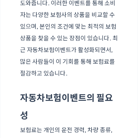
도와줍니다. 이러한 이벤트를 통해 소비
자는 다양한 보험사의 상품을 비교할 수
있으며, 본인의 조건에 맞는 최적의 보험
상품을 찾을 수 있는 장점이 있습니다. 최
근 자동차보험이벤트가 활성화되면서,
많은 사람들이 이 기회를 통해 보험료를
절감하고 있습니다.
자동차보험이벤트의 필요
성
보험료는 개인의 운전 경력, 차량 종류,