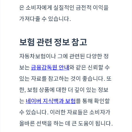
은 소비자에게 실질적인 금전적 이익을
가져다줄 수 있습니다.
보험 관련 정보 참고
자동차보험이나 그에 관련된 다양한 정
보는
금융감독원 안내
와 같은 신뢰할 수
있는 자료를 참고하는 것이 좋습니다. 또
한, 보험 상품에 대한 더 깊이 있는 정보
는
네이버 지식백과 보험
를 통해 확인할
수 있습니다. 이러한 자료들은 소비자가
올바른 선택을 하는 데 큰 도움이 됩니다.