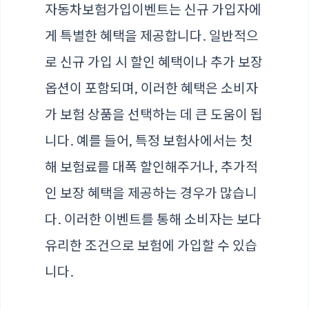
자동차보험가입이벤트는 신규 가입자에
게 특별한 혜택을 제공합니다. 일반적으
로 신규 가입 시 할인 혜택이나 추가 보장
옵션이 포함되며, 이러한 혜택은 소비자
가 보험 상품을 선택하는 데 큰 도움이 됩
니다. 예를 들어, 특정 보험사에서는 첫
해 보험료를 대폭 할인해주거나, 추가적
인 보장 혜택을 제공하는 경우가 많습니
다. 이러한 이벤트를 통해 소비자는 보다
유리한 조건으로 보험에 가입할 수 있습
니다.