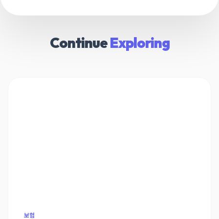
Continue
Exploring
보험