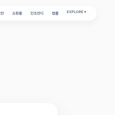
EXPLORE ▾
보안
쇼핑몰
인조잔디
법률