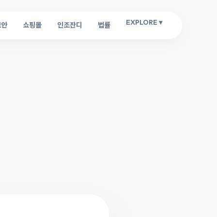
EXPLORE ▾
보안
쇼핑몰
인조잔디
법률