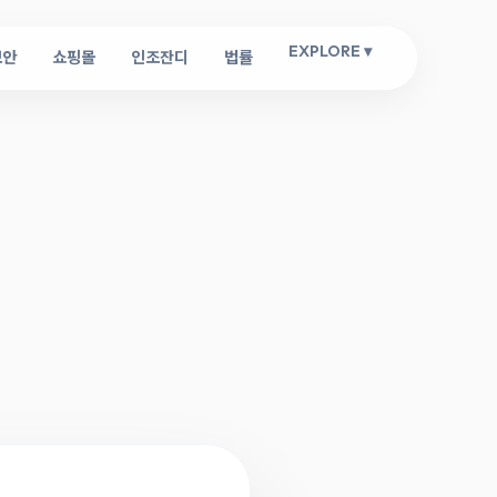
EXPLORE ▾
보안
쇼핑몰
인조잔디
법률