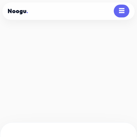
Noogu
.
☰