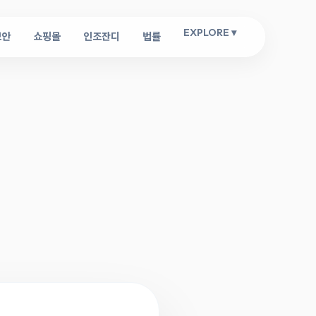
EXPLORE ▾
보안
쇼핑몰
인조잔디
법률