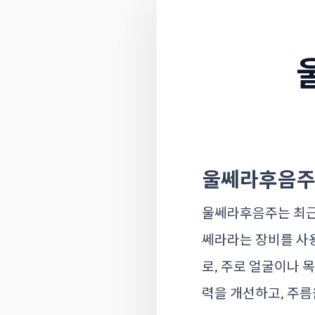
울쎄라후음주
울쎄라후음주는 최근 
쎄라라는 장비를 사
로, 주로 얼굴이나 
력을 개선하고, 주름