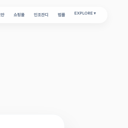
EXPLORE ▾
보안
쇼핑몰
인조잔디
법률